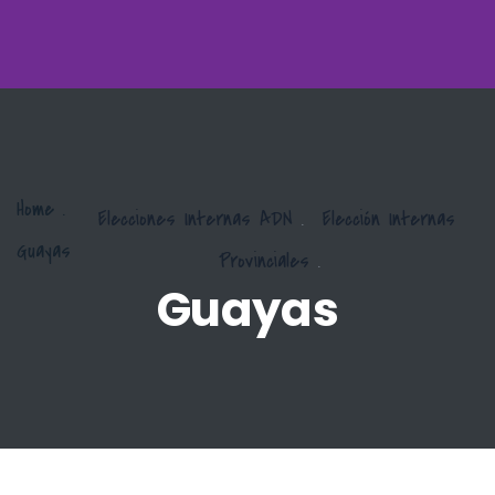
Home
.
Elecciones Internas ADN
.
Elección Internas
Guayas
Provinciales
.
Guayas