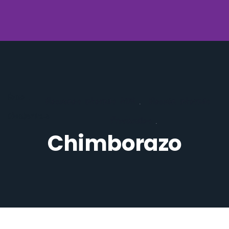
Home
.
Elecciones Internas ADN
.
Elección Internas
Chimborazo
Provinciales
.
Chimborazo