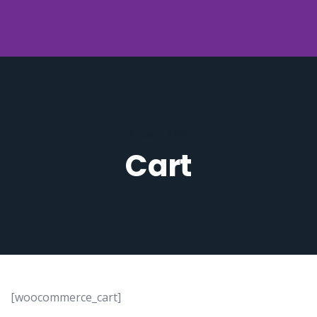
Home
.
Cart
Cart
[woocommerce_cart]